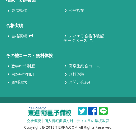
東進模試
公開授業
合格実績
合格実績
ティエラ合格体験記
データベース
その他コース・無料体験
数学特待制度
高卒生総合コース
東進中学NET
無料体験
資料請求
お問い合わせ
会社概要
|
個人情報保護方針
|
ティエラの環境教育
Copyright © 2018 TIERRA.COM All Rights Reserved.