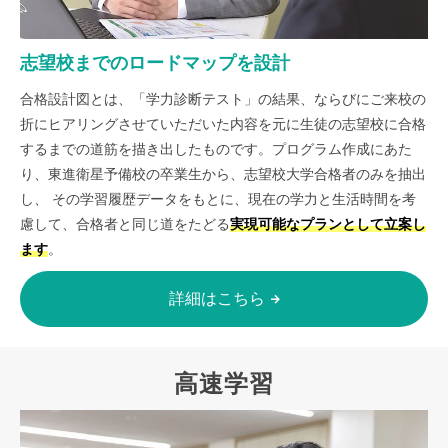
志望校までのロードマップを設計
合格設計図とは、「学力診断テスト」の結果、ならびにご来校の
折にヒアリングさせていただいた内容を元に生徒の志望校に合格
するまでの道筋を描き出したものです。プログラム作成にあた
り、東進衛星予備校の卒業生から、志望校大学合格者のみを抽出
し、 その学習履歴データをもとに、現在の学力と生活時間を考
慮して、合格者と同じ道をたどる
実現可能なプランとして立案し
ます
。
詳細はこちら
高速学習