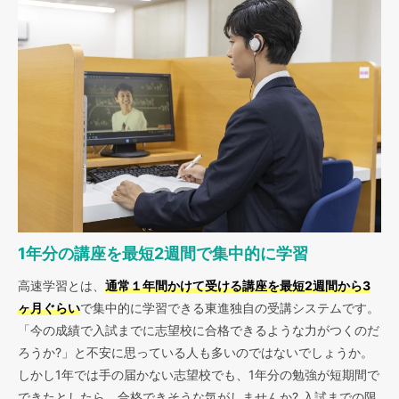
1年分の講座を最短2週間で集中的に学習
高速学習とは、
通常１年間かけて受ける講座を最短2週間から3
ヶ月ぐらい
で集中的に学習できる東進独自の受講システムです。
「今の成績で入試までに志望校に合格できるような力がつくのだ
ろうか?」と不安に思っている人も多いのではないでしょうか。
しかし1年では手の届かない志望校でも、1年分の勉強が短期間で
できたとしたら、合格できそうな気がしませんか?
入試までの限