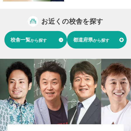
お近くの校舎を探す
校舎一覧
都道府県
から探す
から探す
富山県
石川県
福井県
北陸
愛知県
岐阜県
東海
大阪府
兵庫県
関西
山口県
中国
福岡県
熊本県
長崎県
九州