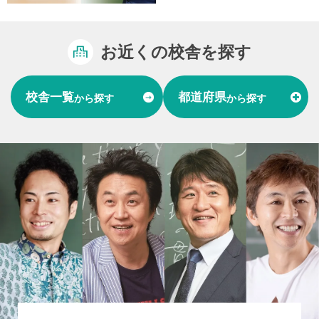
お近くの校舎を探す
校舎一覧
都道府県
から探す
から探す
富山県
石川県
福井県
北陸
愛知県
岐阜県
東海
大阪府
兵庫県
関西
山口県
中国
福岡県
熊本県
長崎県
九州