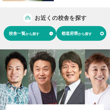
お近くの校舎を探す
校舎一覧
都道府県
から探す
から探す
富山県
石川県
福井県
北陸
愛知県
岐阜県
東海
大阪府
兵庫県
関西
山口県
中国
福岡県
熊本県
長崎県
九州