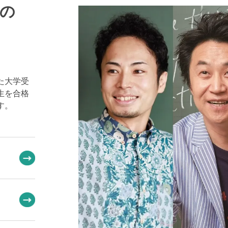
の
た大学受
生を合格
す。