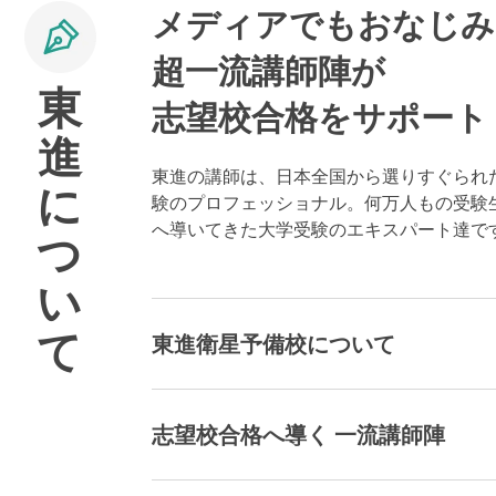
メディアでもおなじみ
超一流講師陣が
東
志望校合格をサポート
進
東進の講師は、日本全国から選りすぐられ
に
験のプロフェッショナル。何万人もの受験
へ導いてきた大学受験のエキスパート達で
つ
い
て
東進衛星予備校について
志望校合格へ導く 一流講師陣