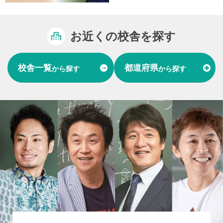
お近くの校舎を探す
校舎一覧
都道府県
から探す
から探す
富山県
石川県
福井県
北陸
愛知県
岐阜県
東海
大阪府
兵庫県
関西
山口県
中国
福岡県
熊本県
長崎県
九州