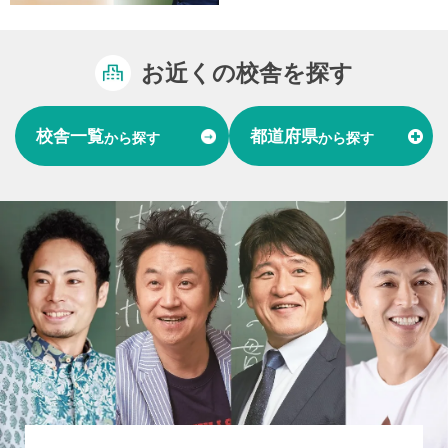
お近くの校舎を探す
校舎一覧
都道府県
から探す
から探す
富山県
石川県
福井県
北陸
愛知県
岐阜県
東海
大阪府
兵庫県
関西
山口県
中国
福岡県
熊本県
長崎県
九州