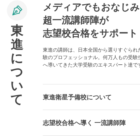
メディアでもおなじみ
超一流講師陣が
東
志望校合格をサポート
進
東進の講師は、日本全国から選りすぐられ
に
験のプロフェッショナル。何万人もの受験
へ導いてきた大学受験のエキスパート達で
つ
い
て
東進衛星予備校について
志望校合格へ導く 一流講師陣