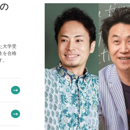
の
た大学受
生を合格
す。