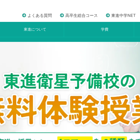
よくある質問
高卒生総合コース
東進中学NET
東進について
学費