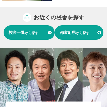
お近くの校舎を探す
校舎一覧
都道府県
から探す
から探す
富山県
石川県
福井県
北陸
愛知県
岐阜県
東海
大阪府
兵庫県
関西
山口県
中国
福岡県
熊本県
長崎県
九州