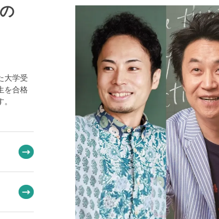
の
た大学受
生を合格
す。