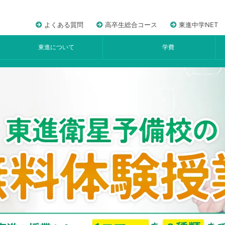
よくある質問
高卒生総合コース
東進中学NET
東進について
学費