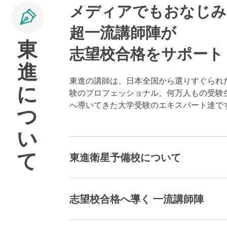
メディアでもおなじみ
超一流講師陣が
東
志望校合格をサポート
進
東進の講師は、日本全国から選りすぐられ
に
験のプロフェッショナル。何万人もの受験
へ導いてきた大学受験のエキスパート達で
つ
い
て
東進衛星予備校について
志望校合格へ導く 一流講師陣