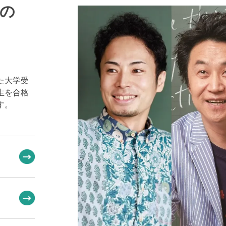
の
た大学受
生を合格
す。