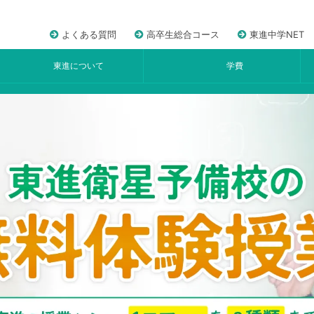
よくある質問
高卒生総合コース
東進中学NET
東進について
学費