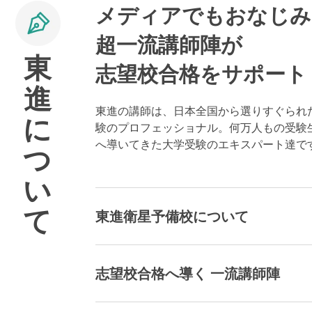
メディアでもおなじみ
超一流講師陣が
東
志望校合格をサポート
進
東進の講師は、日本全国から選りすぐられ
に
験のプロフェッショナル。何万人もの受験
へ導いてきた大学受験のエキスパート達で
つ
い
て
東進衛星予備校について
志望校合格へ導く 一流講師陣