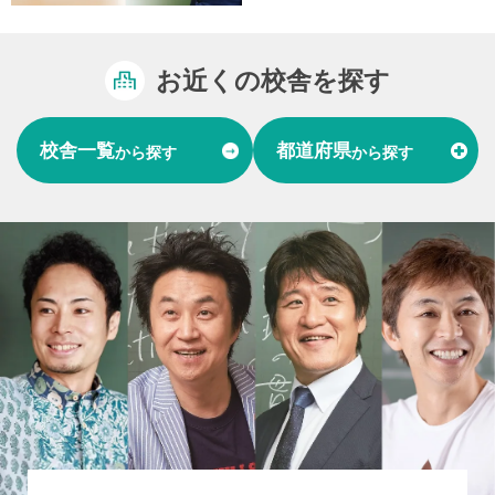
お近くの校舎を探す
校舎一覧
都道府県
から探す
から探す
富山県
石川県
福井県
北陸
愛知県
岐阜県
東海
大阪府
兵庫県
関西
山口県
中国
福岡県
熊本県
長崎県
九州