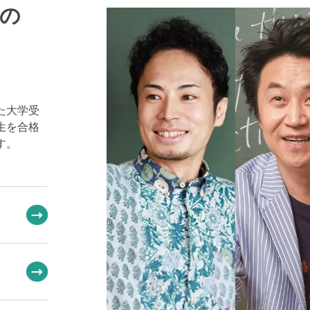
の
た大学受
生を合格
す。