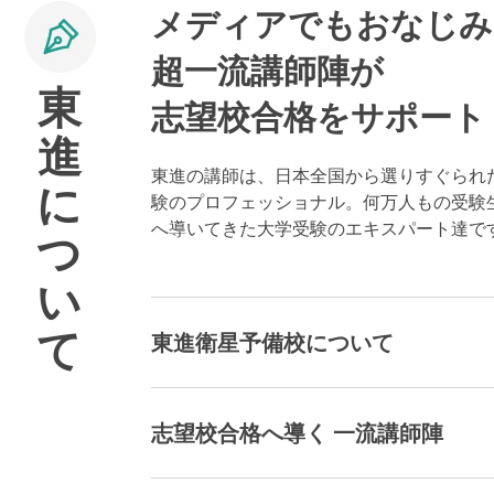
メディアでもおなじみ
超一流講師陣が
東
志望校合格をサポート
進
東進の講師は、日本全国から選りすぐられ
に
験のプロフェッショナル。何万人もの受験
へ導いてきた大学受験のエキスパート達で
つ
い
て
東進衛星予備校について
志望校合格へ導く 一流講師陣