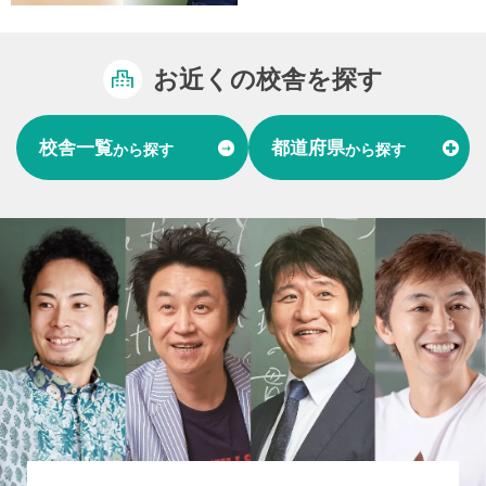
お近くの校舎を探す
校舎一覧
都道府県
から探す
から探す
富山県
石川県
福井県
北陸
愛知県
岐阜県
東海
大阪府
兵庫県
関西
山口県
中国
福岡県
熊本県
長崎県
九州