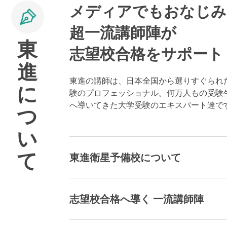
メディアでもおなじみ
超一流講師陣が
東
志望校合格をサポート
進
東進の講師は、日本全国から選りすぐられ
に
験のプロフェッショナル。何万人もの受験
へ導いてきた大学受験のエキスパート達で
つ
い
て
東進衛星予備校について
志望校合格へ導く 一流講師陣