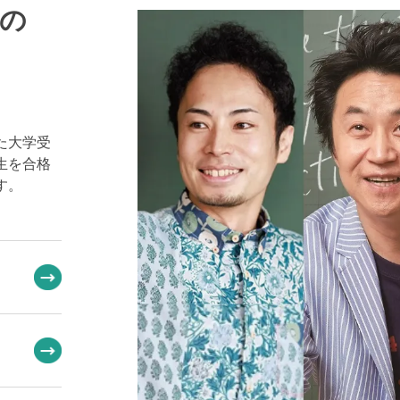
の
た大学受
生を合格
す。