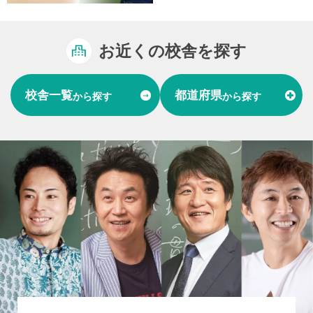
お近くの校舎を探す
校舎一覧
都道府県
から探す
から探す
富山県
石川県
福井県
北陸
愛知県
岐阜県
東海
大阪府
兵庫県
関西
山口県
中国
福岡県
熊本県
長崎県
九州