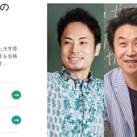
の
た大学受
生を合格
す。