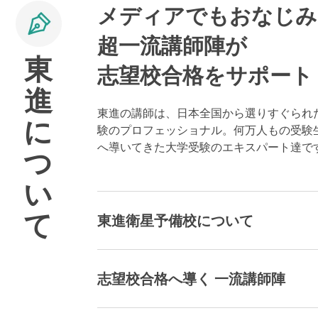
メディアでもおなじみ
超一流講師陣が
東
志望校合格をサポート
進
東進の講師は、日本全国から選りすぐられ
に
験のプロフェッショナル。何万人もの受験
へ導いてきた大学受験のエキスパート達で
つ
い
て
東進衛星予備校について
志望校合格へ導く 一流講師陣