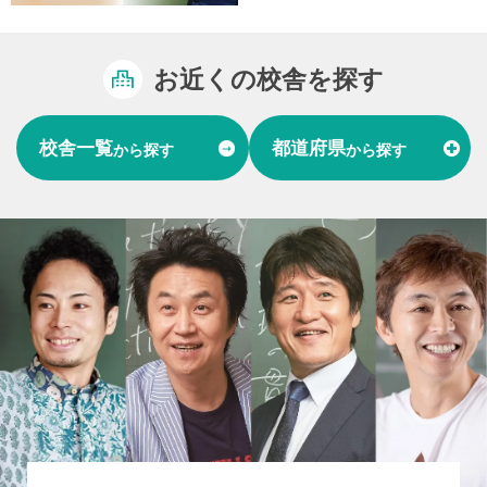
お近くの校舎を探す
校舎一覧
都道府県
から探す
から探す
富山県
石川県
福井県
北陸
愛知県
岐阜県
東海
大阪府
兵庫県
関西
山口県
中国
福岡県
熊本県
長崎県
九州