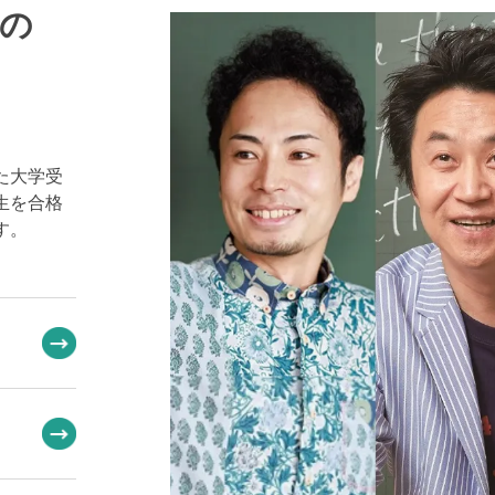
の
た大学受
生を合格
す。