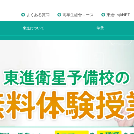
よくある質問
高卒生総合コース
東進中学NET
東進について
学費