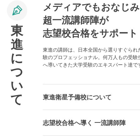
メディアでもおなじみ
超一流講師陣が
東
志望校合格をサポート
進
東進の講師は、日本全国から選りすぐられ
に
験のプロフェッショナル。何万人もの受験
へ導いてきた大学受験のエキスパート達で
つ
い
て
東進衛星予備校について
志望校合格へ導く 一流講師陣