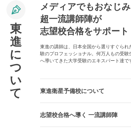
メディアでもおなじみ
超一流講師陣が
東
志望校合格をサポート
進
東進の講師は、日本全国から選りすぐられ
に
験のプロフェッショナル。何万人もの受験
へ導いてきた大学受験のエキスパート達で
つ
い
て
東進衛星予備校について
志望校合格へ導く 一流講師陣