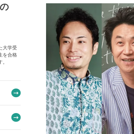
の
た大学受
生を合格
す。