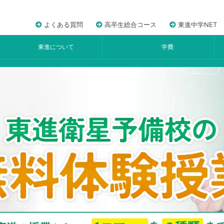
よくある質問
高卒生総合コース
東進中学NET
東進について
学費