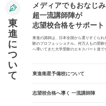
メディアでもおなじみ
超一流講師陣が
東
志望校合格をサポート
進
東進の講師は、日本全国から選りすぐられ
に
験のプロフェッショナル。何万人もの受験
へ導いてきた大学受験のエキスパート達で
つ
い
て
東進衛星予備校について
志望校合格へ導く 一流講師陣