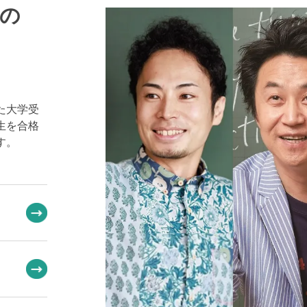
の
た大学受
生を合格
す。