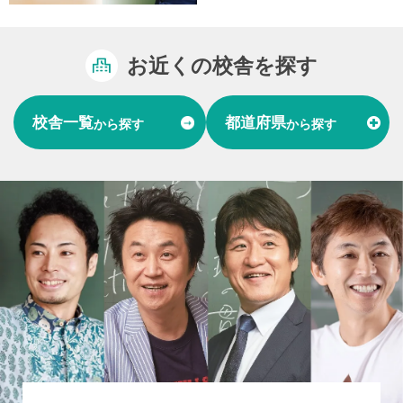
お近くの校舎を探す
校舎一覧
都道府県
から探す
から探す
富山県
石川県
福井県
北陸
愛知県
岐阜県
東海
大阪府
兵庫県
関西
山口県
中国
福岡県
熊本県
長崎県
九州