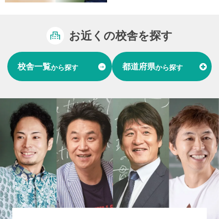
お近くの校舎を探す
校舎一覧
都道府県
から探す
から探す
富山県
石川県
福井県
北陸
愛知県
岐阜県
東海
大阪府
兵庫県
関西
山口県
中国
福岡県
熊本県
長崎県
九州