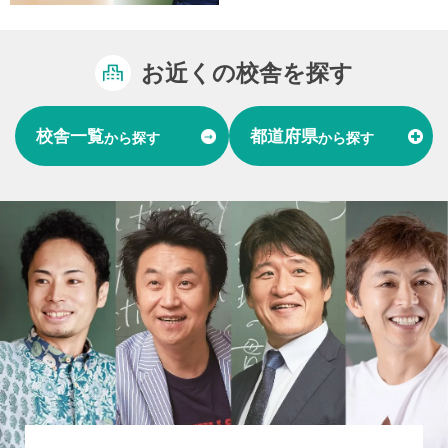
お近くの校舎を探す
校舎一覧
都道府県
から探す
から探す
富山県
石川県
福井県
北陸
愛知県
岐阜県
東海
大阪府
兵庫県
関西
山口県
中国
福岡県
熊本県
長崎県
九州