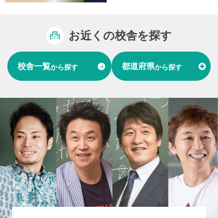
お近くの校舎を探す
校舎一覧
都道府県
から探す
から探す
富山県
石川県
福井県
北陸
愛知県
岐阜県
東海
大阪府
兵庫県
関西
山口県
中国
福岡県
熊本県
長崎県
九州