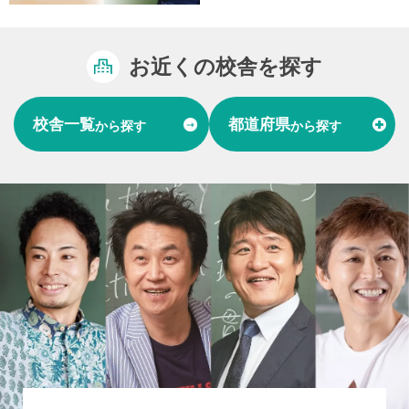
お近くの校舎を探す
校舎一覧
都道府県
から探す
から探す
富山県
石川県
福井県
北陸
愛知県
岐阜県
東海
大阪府
兵庫県
関西
山口県
中国
福岡県
熊本県
長崎県
九州