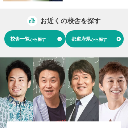
お近くの校舎を探す
校舎一覧
都道府県
から探す
から探す
富山県
石川県
福井県
北陸
愛知県
岐阜県
東海
大阪府
兵庫県
関西
山口県
中国
福岡県
熊本県
長崎県
九州