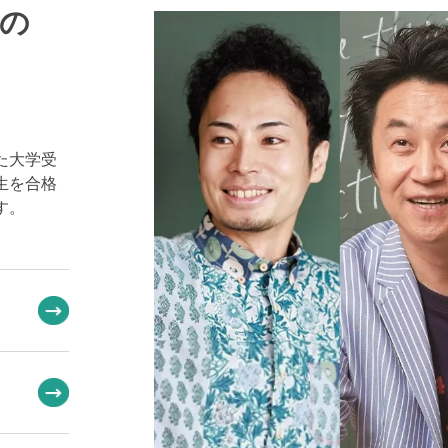
の
た大学受
生を合格
す。