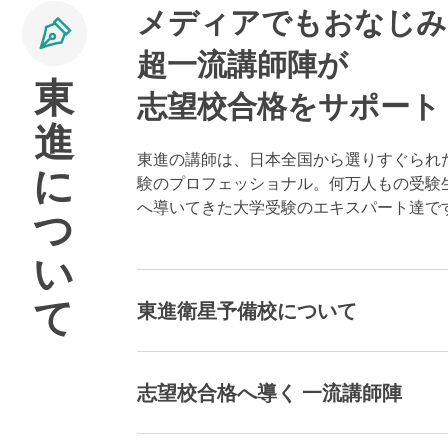
メディアでもおなじみ
超一流講師陣が
東
志望校合格をサポート
進
東進の講師は、日本全国から選りすぐられ
に
験のプロフェッショナル。何万人もの受験
へ導いてきた大学受験のエキスパート達で
つ
い
て
東進衛星予備校について
志望校合格へ導く 一流講師陣