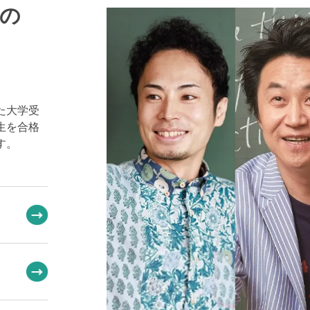
の
た大学受
生を合格
す。