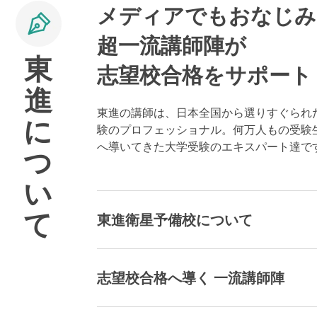
メディアでもおなじみ
超一流講師陣が
東
志望校合格をサポート
進
東進の講師は、日本全国から選りすぐられ
に
験のプロフェッショナル。何万人もの受験
へ導いてきた大学受験のエキスパート達で
つ
い
て
東進衛星予備校について
志望校合格へ導く 一流講師陣