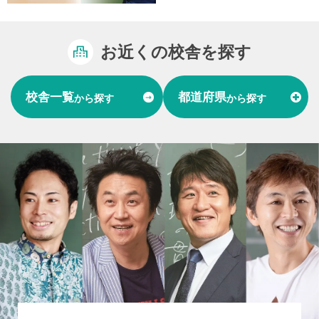
お近くの校舎を探す
校舎一覧
都道府県
から探す
から探す
富山県
石川県
福井県
北陸
愛知県
岐阜県
東海
大阪府
兵庫県
関西
山口県
中国
福岡県
熊本県
長崎県
九州