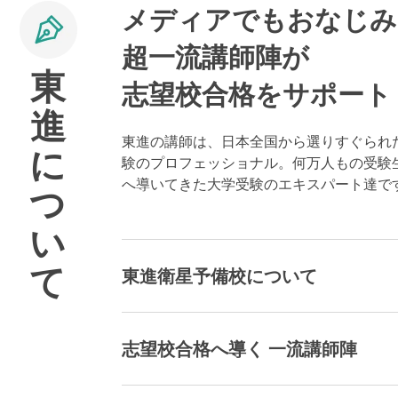
メディアでもおなじみ
超一流講師陣が
東
志望校合格をサポート
進
東進の講師は、日本全国から選りすぐられ
に
験のプロフェッショナル。何万人もの受験
へ導いてきた大学受験のエキスパート達で
つ
い
て
東進衛星予備校について
志望校合格へ導く 一流講師陣