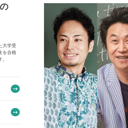
の
た大学受
生を合格
す。