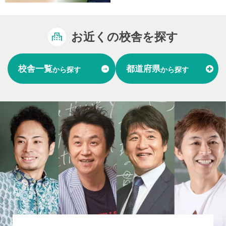
お近くの校舎を探す
校舎一覧
都道府県
から探す
から探す
富山県
石川県
福井県
北陸
愛知県
岐阜県
東海
大阪府
兵庫県
関西
山口県
中国
福岡県
熊本県
長崎県
九州