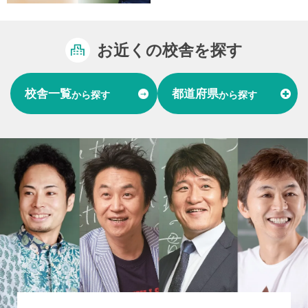
お近くの校舎を探す
校舎一覧
都道府県
から探す
から探す
富山県
石川県
福井県
北陸
愛知県
岐阜県
東海
大阪府
兵庫県
関西
山口県
中国
福岡県
熊本県
長崎県
九州