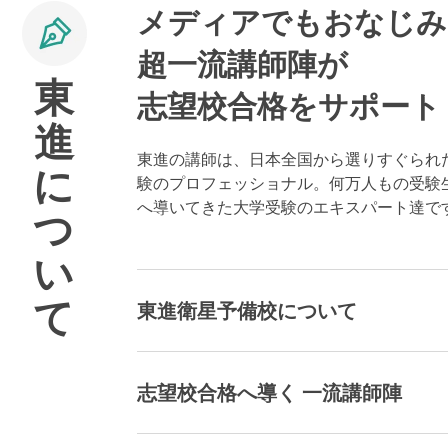
メディアでもおなじみ
超一流講師陣が
東
志望校合格をサポート
進
東進の講師は、日本全国から選りすぐられ
に
験のプロフェッショナル。何万人もの受験
へ導いてきた大学受験のエキスパート達で
つ
い
て
東進衛星予備校について
志望校合格へ導く 一流講師陣