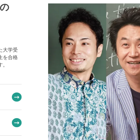
の
た大学受
生を合格
す。