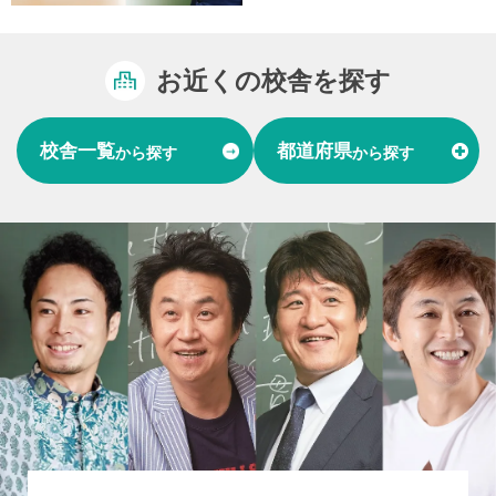
お近くの校舎を探す
校舎一覧
都道府県
から探す
から探す
富山県
石川県
福井県
北陸
愛知県
岐阜県
東海
大阪府
兵庫県
関西
山口県
中国
福岡県
熊本県
長崎県
九州