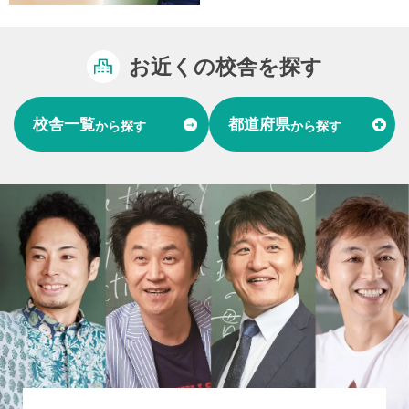
お近くの校舎を探す
校舎一覧
都道府県
から探す
から探す
富山県
石川県
福井県
北陸
愛知県
岐阜県
東海
大阪府
兵庫県
関西
山口県
中国
福岡県
熊本県
長崎県
九州