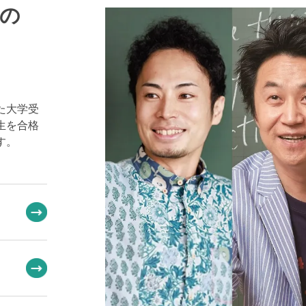
の
た大学受
生を合格
す。