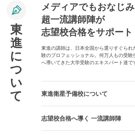
メディアでもおなじみ
超一流講師陣が
東
志望校合格をサポート
進
東進の講師は、日本全国から選りすぐられ
に
験のプロフェッショナル。何万人もの受験
へ導いてきた大学受験のエキスパート達で
つ
い
て
東進衛星予備校について
志望校合格へ導く 一流講師陣