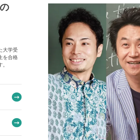
の
た大学受
生を合格
す。