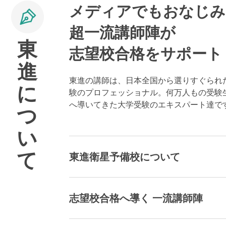
メディアでもおなじみ
超一流講師陣が
東
志望校合格をサポート
進
東進の講師は、日本全国から選りすぐられ
に
験のプロフェッショナル。何万人もの受験
へ導いてきた大学受験のエキスパート達で
つ
い
て
東進衛星予備校について
志望校合格へ導く 一流講師陣