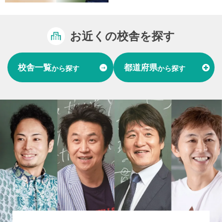
お近くの校舎を探す
校舎一覧
都道府県
から探す
から探す
富山県
石川県
福井県
北陸
愛知県
岐阜県
東海
大阪府
兵庫県
関西
山口県
中国
福岡県
熊本県
長崎県
九州