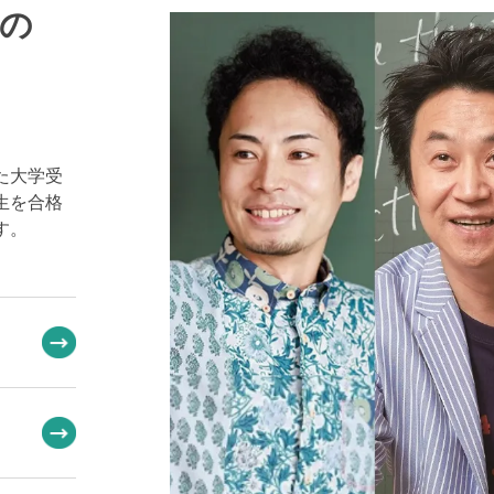
の
た大学受
生を合格
す。