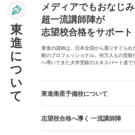
メディアでもおなじみ
超一流講師陣が
東
志望校合格をサポート
進
東進の講師は、日本全国から選りすぐられ
に
験のプロフェッショナル。何万人もの受験
へ導いてきた大学受験のエキスパート達で
つ
い
て
東進衛星予備校について
志望校合格へ導く 一流講師陣