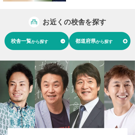
お近くの校舎を探す
校舎一覧
都道府県
から探す
から探す
富山県
石川県
福井県
北陸
愛知県
岐阜県
東海
大阪府
兵庫県
関西
山口県
中国
福岡県
熊本県
長崎県
九州