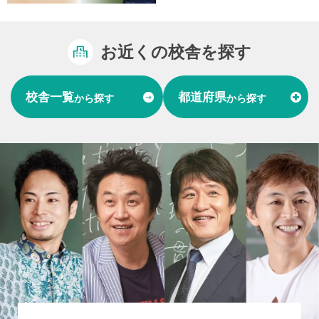
お近くの校舎を探す
校舎一覧
都道府県
から探す
から探す
富山県
石川県
福井県
北陸
愛知県
岐阜県
東海
大阪府
兵庫県
関西
山口県
中国
福岡県
熊本県
長崎県
九州