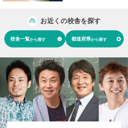
お近くの校舎を探す
校舎一覧
都道府県
から探す
から探す
富山県
石川県
福井県
北陸
愛知県
岐阜県
東海
大阪府
兵庫県
関西
山口県
中国
福岡県
熊本県
長崎県
九州