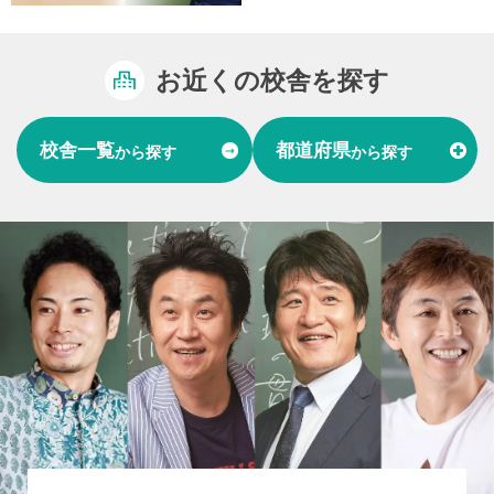
お近くの校舎を探す
校舎一覧
都道府県
から探す
から探す
富山県
石川県
福井県
北陸
愛知県
岐阜県
東海
大阪府
兵庫県
関西
山口県
中国
福岡県
熊本県
長崎県
九州