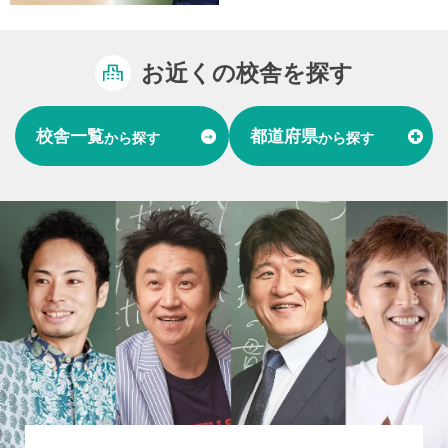
お近くの校舎を探す
校舎一覧
都道府県
から探す
から探す
富山県
石川県
福井県
北陸
愛知県
岐阜県
東海
大阪府
兵庫県
関西
山口県
中国
福岡県
熊本県
長崎県
九州