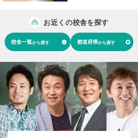
お近くの校舎を探す
校舎一覧
都道府県
から探す
から探す
富山県
石川県
福井県
北陸
愛知県
岐阜県
東海
大阪府
兵庫県
関西
山口県
中国
福岡県
熊本県
長崎県
九州