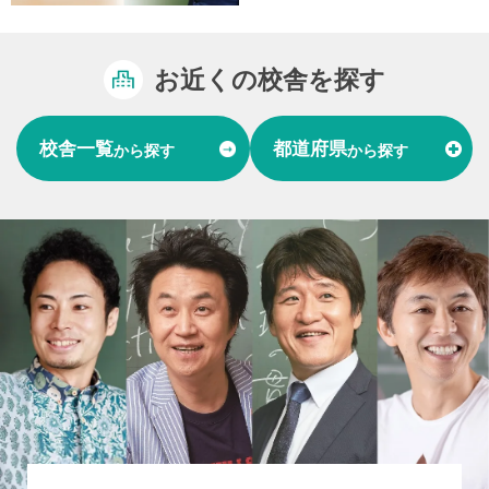
お近くの校舎を探す
校舎一覧
都道府県
から探す
から探す
富山県
石川県
福井県
北陸
愛知県
岐阜県
東海
大阪府
兵庫県
関西
山口県
中国
福岡県
熊本県
長崎県
九州