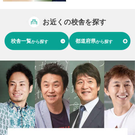
お近くの校舎を探す
校舎一覧
都道府県
から探す
から探す
富山県
石川県
福井県
北陸
愛知県
岐阜県
東海
大阪府
兵庫県
関西
山口県
中国
福岡県
熊本県
長崎県
九州