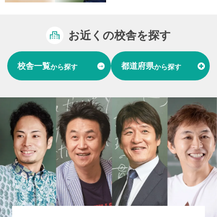
お近くの校舎を探す
校舎一覧
都道府県
から探す
から探す
富山県
石川県
福井県
北陸
愛知県
岐阜県
東海
大阪府
兵庫県
関西
山口県
中国
福岡県
熊本県
長崎県
九州